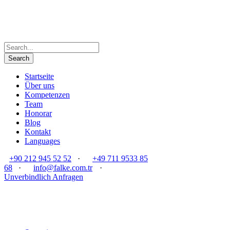
Startseite
Über uns
Kompetenzen
Team
Honorar
Blog
Kontakt
Languages
+90 212 945 52 52
·
+49 711 9533 85
68
·
info@falke.com.tr
·
Unverbindlich Anfragen