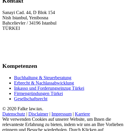
Kontakt
Sanayi Cad. 44, D Blok 154
Nish Istanbul, Yenibosna
Bahcelievler / 34196 Istanbul
TÜRKEI
+90 212 945 52 52
+49 711 9533 85 68
+90 212 558 81 20
info@falke.com.tr
Kompetenzen
Buchhaltung & Steuerberatung
Erbrecht & Nachlassabwicklung
Inkasso und Forderungseinzug Türkei
Firmengründungen Türkei
Gesellschaftsrecht
© 2020 Falke law.tax.
Datenschutz
|
Disclaimer
|
Impressum
|
Karriere
Wir verwenden Cookies auf unserer Website, um Ihnen die
relevanteste Erfahrung zu bieten, indem wir uns an Ihre Vorlieben
erinnern und Besuche wiederholen. Durch Klicken auf