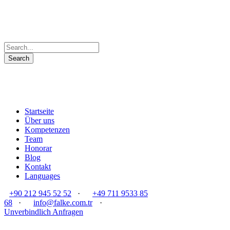
Startseite
Über uns
Kompetenzen
Team
Honorar
Blog
Kontakt
Languages
+90 212 945 52 52
·
+49 711 9533 85
68
·
info@falke.com.tr
·
Unverbindlich Anfragen